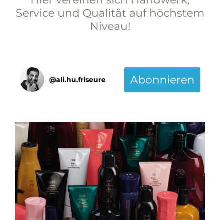
Service und Qualität auf höchstem
Niveau!
Abonnieren
@
ali.hu.friseure